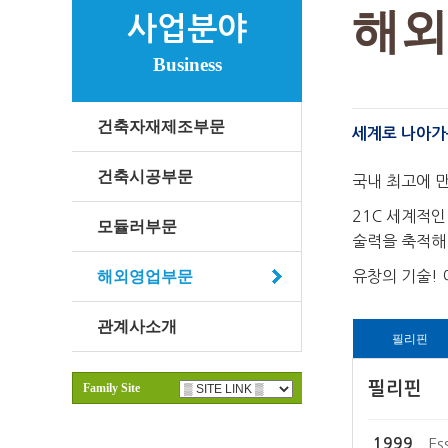
해외
사업분야
Business
건축자재제조부문
세계로 나아가는
건축시공부문
국내 최고에 
21C 세계적
모듈러부문
술력을 축적해
해외영업부문
유창의 기술!
관계사소개
필리핀
필리핀
Family Site
1999
Es